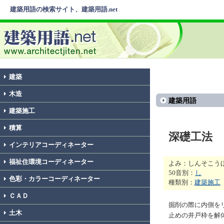
建築用語の検索サイト、建築用語.net
建築
木造
建築用語
建築施工
積算
深礎工法
インテリアコーディネーター
福祉住環境コーディネーター
よみ：しんそこう
50音別：
し
色彩・カラーコーディネーター
種類別：
建築施工
ＣＡＤ
掘削の際に内側を
土木
止めの井戸枠を解