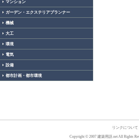
マンション
ガーデン・エクステリアプランナー
機械
大工
環境
電気
設備
都市計画・都市環境
リンクについて
Copyright © 2007 建築用語.net All Rights Res