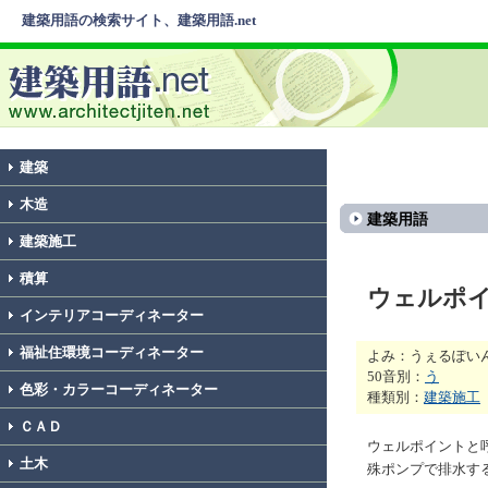
建築用語の検索サイト、建築用語.net
建築
木造
建築用語
建築施工
積算
ウェルポ
インテリアコーディネーター
福祉住環境コーディネーター
よみ：うぇるぽい
50音別：
う
色彩・カラーコーディネーター
種類別：
建築施工
ＣＡＤ
ウェルポイントと
土木
殊ポンプで排水す