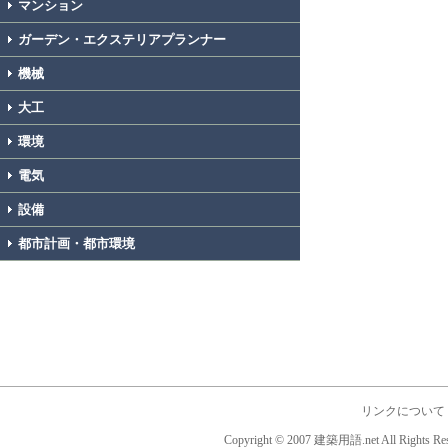
マンション
ガーデン・エクステリアプランナー
機械
大工
環境
電気
設備
都市計画・都市環境
リンクについて
Copyright © 2007 建築用語.net All Rights Res