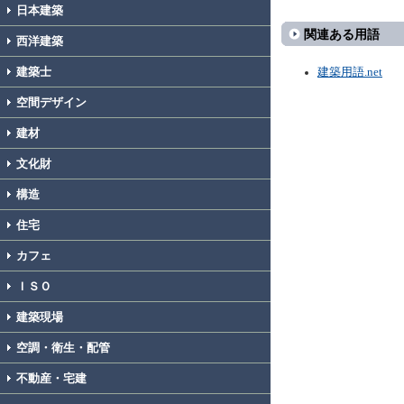
日本建築
関連ある用語
西洋建築
建築士
建築用語.net
空間デザイン
建材
文化財
構造
住宅
カフェ
ＩＳＯ
建築現場
空調・衛生・配管
不動産・宅建