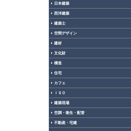
日本建築
西洋建築
建築士
空間デザイン
建材
文化財
構造
住宅
カフェ
ＩＳＯ
建築現場
空調・衛生・配管
不動産・宅建