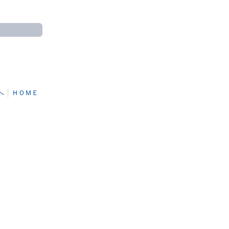
へ
│
ＨＯＭＥ