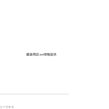
建築用語.net情報提供
リーです※