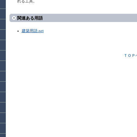
れる工具。
関連ある用語
建築用語.net
ＴＯＰ