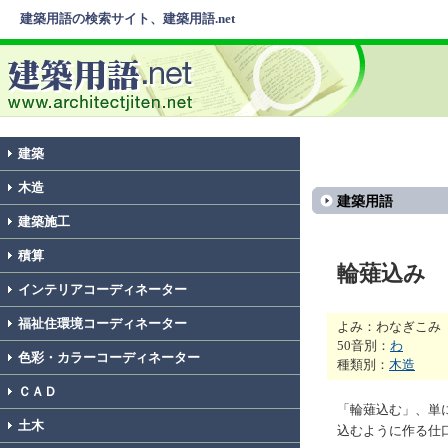
建築用語の検索サイト、建築用語.net
建築
木造
建築用語
建築施工
積算
輪薙込み
インテリアコーディネーター
福祉住環境コーディネーター
よみ：わなぎこみ
50音別：
わ
色彩・カラーコーディネーター
種類別：
木造
ＣＡＤ
「輪薙込む」、単
土木
込むように作る仕