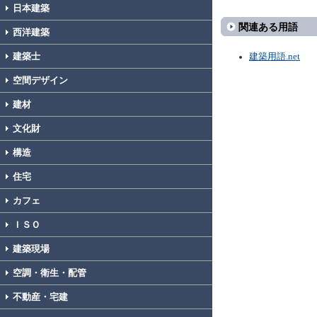
日本建築
関連ある用語
西洋建築
建築士
建築用語.net
空間デザイン
建材
文化財
構造
住宅
カフェ
ＩＳＯ
建築現場
空調・衛生・配管
不動産・宅建