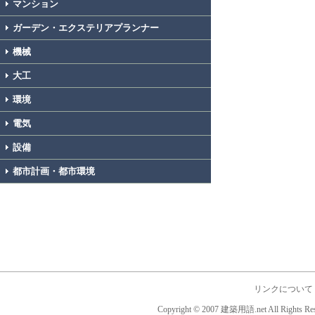
マンション
ガーデン・エクステリアプランナー
機械
大工
環境
電気
設備
都市計画・都市環境
リンクについて
Copyright © 2007 建築用語.net All Rights Res